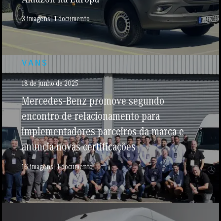
3 imagens | 1 documento
VANS
18 de junho de 2025
Mercedes-Benz promove segundo
encontro de relacionamento para
implementadores parceiros da marca e
anuncia novas certificações
16 imagens | 1 documento