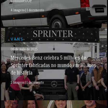
commerce
4 imagens | 1 documento
VANS
06 de maio de 2025
Mercedes-Benz celebra 5 milhões de
Sprinter fabricadas no mundo em 30 anos
de história
2 imagens | 1 documento