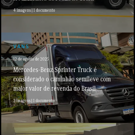
4 imagens | 1 documento
VANS
12 de agosto de 2025
Mercedes-Benz Sprinter Truck é
considerado o caminhão semileve com
maior valor de revenda do Brasil
2 imagens | 1 documento