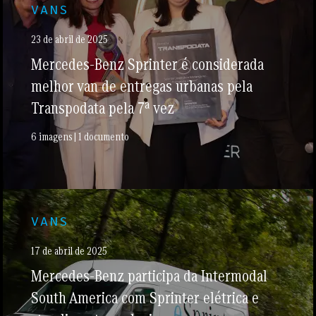
VANS
23 de abril de 2025
Mercedes-Benz Sprinter é considerada
melhor van de entregas urbanas pela
Transpodata pela 7ª vez
6 imagens | 1 documento
VANS
17 de abril de 2025
Mercedes-Benz participa da Intermodal
South America com Sprinter elétrica e