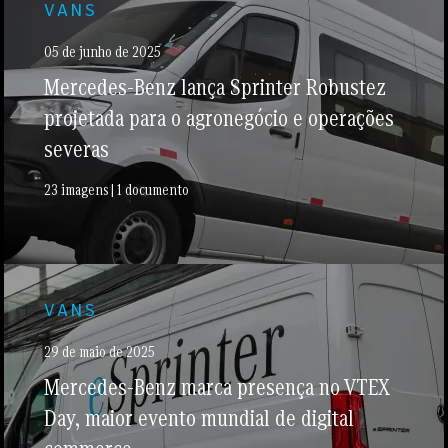
VANS
05 de junho de 2025
Mercedes-Benz lança Sprinter Robustez
projetada para o agronegócio e operações
severas
23 imagens | 1 documento
VANS
29 de maio de 2025
Mercedes-Benz marca presença no VTEX
Day, maior evento mundial de digital