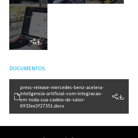
DOCUMENTOS
press-release-mercedes-benz-acelera-
inteligencia-artificial-com-integracao-
em-toda-sua-cadeia-de-valor-
6932ee2f27351.docx